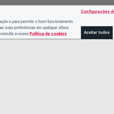
Configurações d
gação e para permitir o bom funcionamento
as suas preferências em qualquer altura
Aceitar todos
 consulte a nossa
Política de cookies
ENTRE EM CONTATO
AVISO DE 
CONOSCO
TERMOS E
O TIME DE LIDERANÇA
ACESSIBIL
CARREIRAS
CENTRAL D