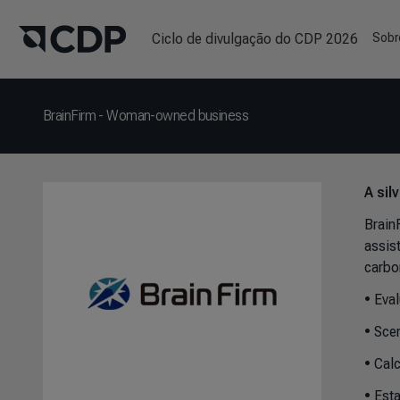
Ciclo de divulgação do CDP 2026
Sobr
BrainFirm - Woman-owned business
A sil
Brain
assis
carbon
• Eva
• Sce
• Cal
• Est