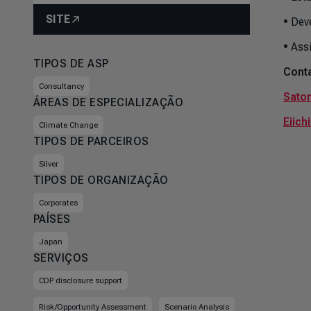
SITE
• Dev
• Ass
TIPOS DE ASP
Conta
Consultancy
Satom
ÁREAS DE ESPECIALIZAÇÃO
Eiich
Climate Change
TIPOS DE PARCEIROS
Silver
TIPOS DE ORGANIZAÇÃO
Corporates
PAÍSES
Japan
SERVIÇOS
CDP disclosure support
Risk/Opportunity Assessment
Scenario Analysis