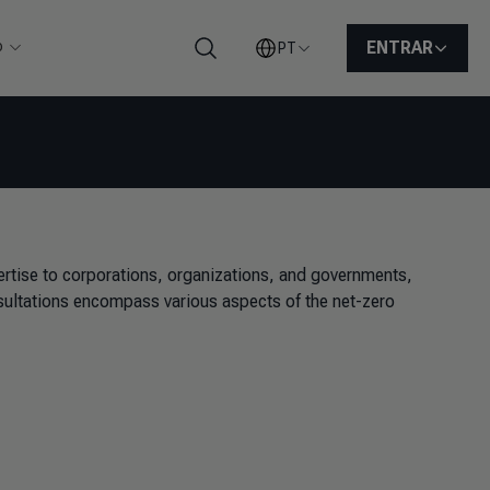
o
ENTRAR
PT
Pesquisar
ertise to corporations, organizations, and governments,
sultations encompass various aspects of the net-zero