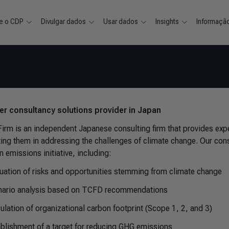
e o CDP
Divulgar dados
Usar dados
Insights
Informaçã
ver consultancy solutions provider in Japan
Firm is an independent Japanese consulting firm that provides exp
ting them in addressing the challenges of climate change. Our con
 emissions initiative, including:
luation of risks and opportunities stemming from climate change
nario analysis based on TCFD recommendations
culation of organizational carbon footprint (Scope 1, 2, and 3)
ablishment of a target for reducing GHG emissions