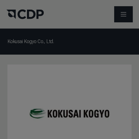
ABRIR 
Kokusai Kogyo Co., Ltd.