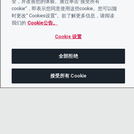
全，并改善您的体验。通过单击“接受所有
cookie”，即表示您同意使用这些cookie。您可以随
时更改“ Cookies设置”。欲了解更多信息，请阅读
我们的
Cookie公告。
Cookie 设置
全部拒绝
接受所有 Cookie
在此页面上
分享此页面
打开菜单
复制链接
© 2026 CDP Worldwide
电子邮件
注册慈善机构编号 1122330
增值税登记号：923257921