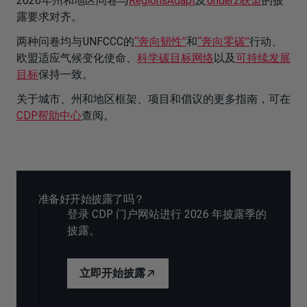
2026年州和地区问卷与
RegionsAdapt
及
Under2联盟
的披
露要求对齐。
两种问卷均与UNFCCC的
“奔向韧性”
和
“奔向零碳”
行动、
欧盟适应气候变化使命、
科学碳目标网络
以及
可持续发展
目标
保持一致。
关于城市、州和地区框架、项目和倡议的更多指南，可在
CDP帮助中心
查阅。
准备好开始披露了吗？
登录 CDP 门户网站进行 2026 年披露季的
披露。
立即开始披露