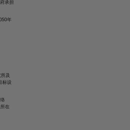
府承担
50年
究所及
目标设
网络
您所在