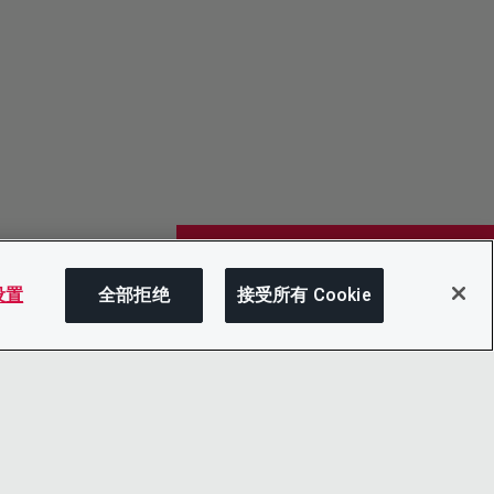
 设置
全部拒绝
接受所有 Cookie
在此页面上
分享此页面
打开菜单
复制链接
电子邮件