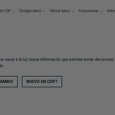
 de CDP
Divulgar datos
Utilizar datos
Perspectivas
Info
ro:
sacar a la luz nueva información que permita tomar decisiones
as.
CAMBIO
NUEVO EN CDP?