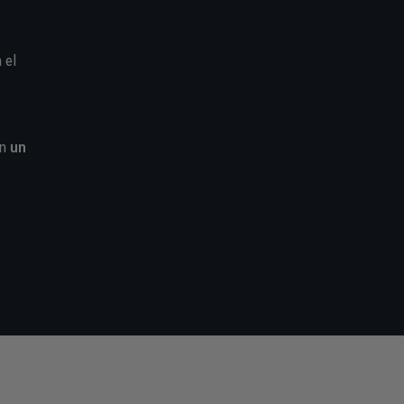
 el
on
un