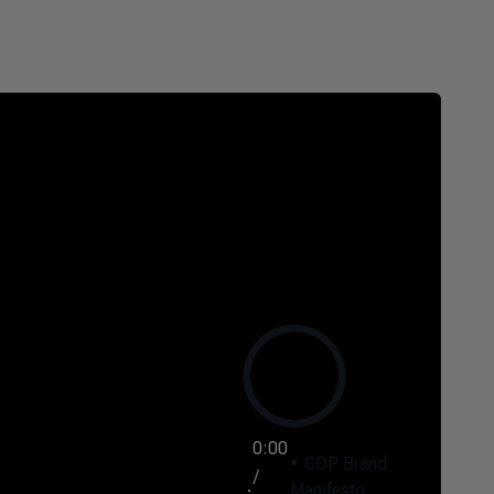
0:00
CDP Brand
/
Manifesto