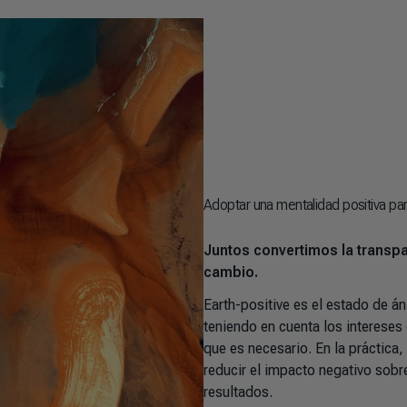
Adoptar una mentalidad positiva para
Juntos convertimos la transpar
cambio.
Earth-positive es el estado de á
teniendo en cuenta los intereses 
que es necesario. En la práctica,
reducir el impacto negativo sobr
resultados.