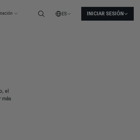
rmación
INICIAR SESIÓN
ES
Buscar
, el
er más