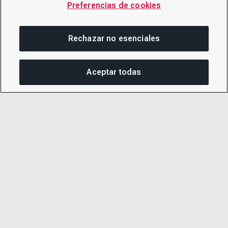
Preferencias de cookies
Rechazar no esenciales
Aceptar todas
COM
© 2026 CDP Worldwide
Número de organización benéfica registrada
1122330