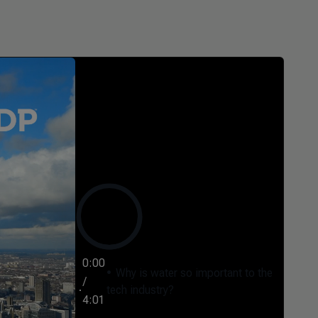
0:00
Why is water so important to the
/
tech industry?
4:01