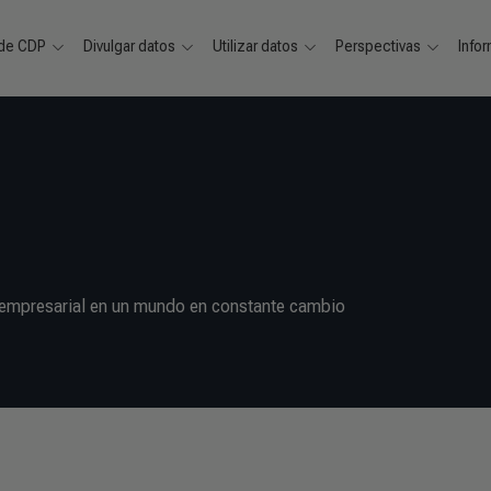
 de CDP
Divulgar datos
Utilizar datos
Perspectivas
Info
ia empresarial en un mundo en constante cambio