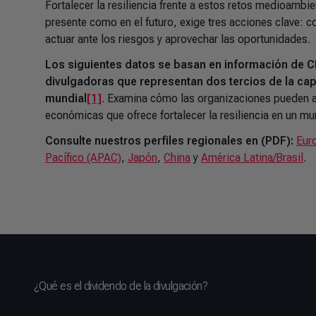
Fortalecer la resiliencia frente a estos retos medioambie
presente como en el futuro, exige tres acciones clave: c
actuar ante los riesgos y aprovechar las oportunidades.
Los siguientes datos se basan en información de
divulgadoras que representan dos tercios de la capi
mundial
[1]
. Examina cómo las organizaciones pueden a
económicas que ofrece fortalecer la resiliencia en un m
Consulte nuestros perfiles regionales en (PDF):
Eur
Pacífico (APAC)
,
Japón
,
China
y
América Latina/Brasil
.
¿Qué es el dividendo de la divulgación?