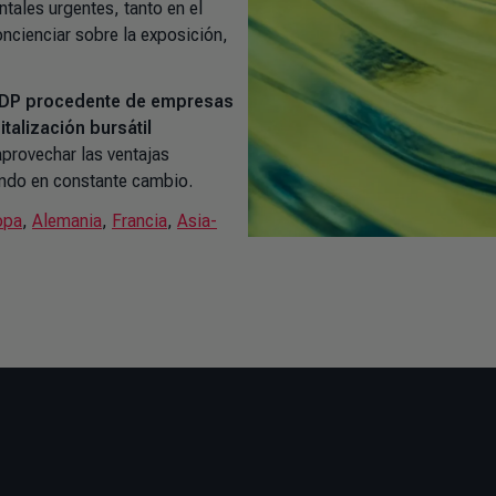
ntales urgentes, tanto en el
oncienciar sobre la exposición,
 CDP procedente de empresas
talización bursátil
provechar las ventajas
undo en constante cambio.
opa
,
Alemania
,
Francia
,
Asia-