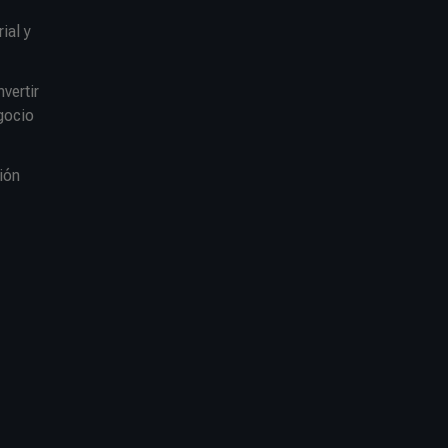
ial y
vertir
gocio
ión