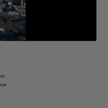
dad.
con