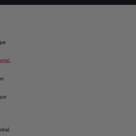
que
ental
,
en
por
obal.