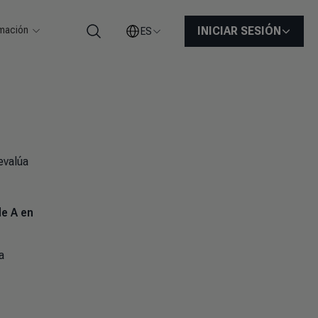
rmación
INICIAR SESIÓN
ES
Buscar
evalúa
de A en
a