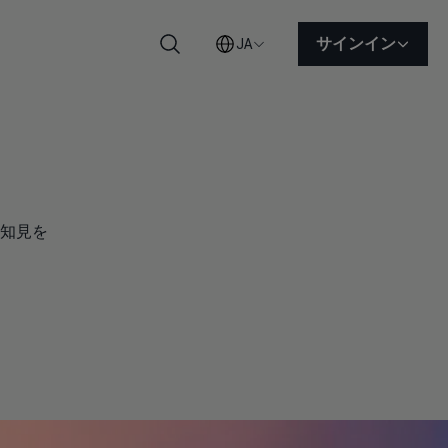
サインイン
JA
検索
知見を