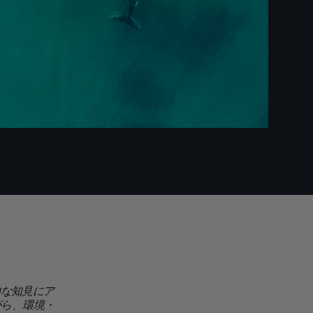
的な知見にア
レポー
がら、環境・
るよう